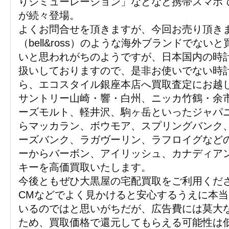
りシミューレーション」などなど携帯スマホ
が続々登場。
よくお問合せを頂きますが、今回お売り頂き
（bell&ross）のような海外ブランドでない
いと思われがちのようですが、日本国内の時
扱いしておりますので、是非お使いでない時
ら、エコスタイル銀座本店へ買取査定にお越
サントリー山崎・響・白州、ニッカ竹鶴・余
ーズモルト、軽井沢、駒ヶ岳といったジャパ
らマッカラン、ボウモア、スプリングバンク
ーズバンク、ラガヴーリン、ラフロイグなど
ーからバーボン、アイリッシュ、カナディア
キーを高価買取いたします。
今後ともぜひ大黒屋の宅配買取をご利用くだ
CMなどでよく見かけると安心するうえに本
いるのではと思いがちだが、広告費には莫大
ため、買取価格で還元してもらえる可能性は